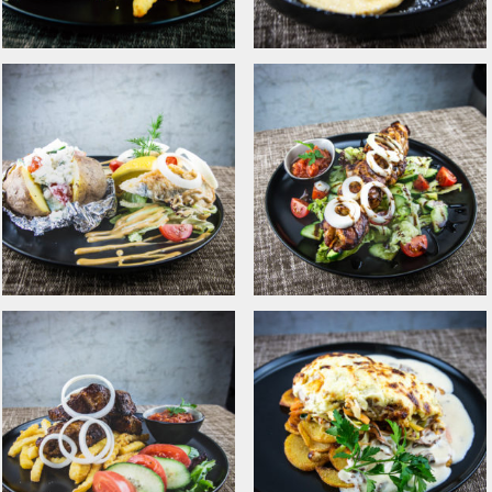
Tommi Burger
Sõrnikud
kanafilee ja peekoniga
maasikamoosiga
Marineeritud räimed
Kanašašlõkk värske
ahjukartulite ja
salati ja tomatisalsaga
kodujuustuga