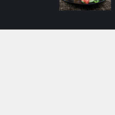
Sealihašašlõkk
tomatisalsaga