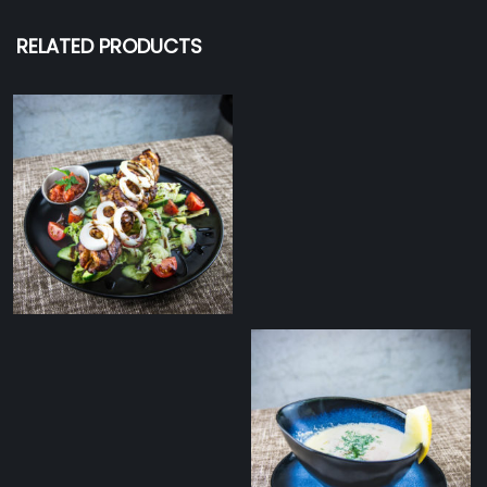
RELATED PRODUCTS
Kanašašlõkk värske
salati ja