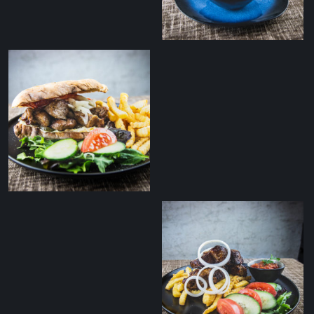
tomatisalsaga
Koorene lõhesupp
Originaal Tommi
kebab friikartulitega