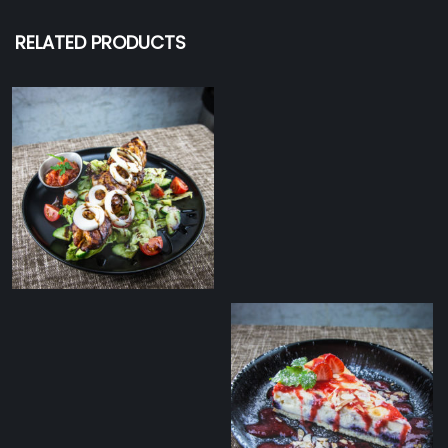
RELATED PRODUCTS
Kanašašlõkk värske
salati ja