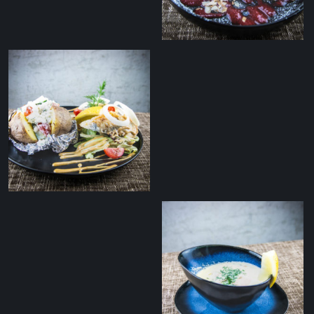
tomatisalsaga
Toorjuustu
mustikakook
Marineeritud räimed
ahjukartulite ja
kodujuustuga