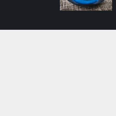
Koorene lõhesupp