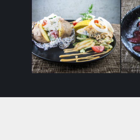
Marineeritud räimed
To
ahjukartulite ja kodujuustuga