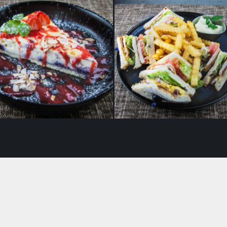
orjuustu mustikakook
Klubivõileib