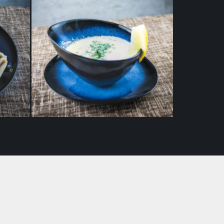
Koorene lõhesupp