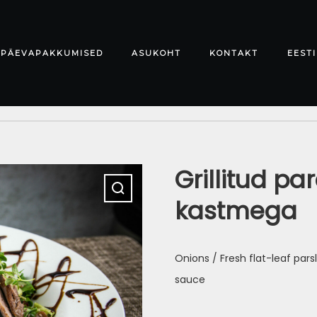
PÄEVAPAKKUMISED
ASUKOHT
KONTAKT
EESTI
Grillitud pa
kastmega
Onions / Fresh flat-leaf par
sauce