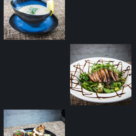
Koorene lõhesupp