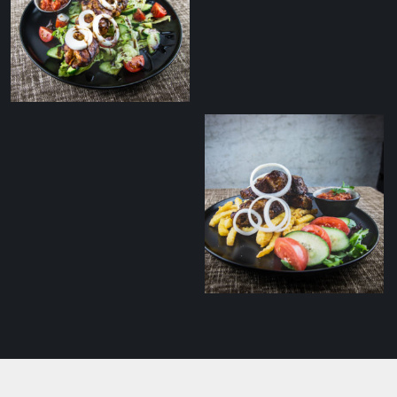
Grillitud pardisalat
Balsamico kastmega
Kanašašlõkk värske
salati ja
tomatisalsaga