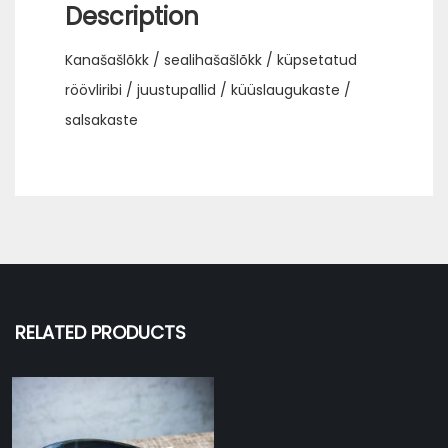
Description
Kanašašlõkk / sealihašašlõkk / küpsetatud
röövliribi / juustupallid / küüslaugukaste /
salsakaste
RELATED PRODUCTS