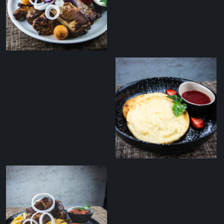
Tommi sakuska
Sõrnikud